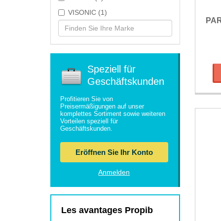
VISONIC (1)
PA
Speziell für
Geschäftskunden
Profitieren Sie von
Preisermäßigungen auf unser
komplettes Sortiment sowie weiteren
Vorteilen speziell für
Geschäftskunden.
Eröffnen Sie Ihr Konto
Anmelden
Les avantages Propib