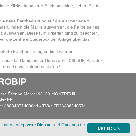
inige Klicks. In unserer Suchmaschine, geben Sie die
 die neue Fernbedienung auf die Alarmanlage zu
nden, indem die Marke auswählen, die Farbe seines
auswählen. Diese fünf Kriterien sind zu beachten.
r die zentrale Steuerbox der Anlage über das
lieferte Fernbedienung bedient werden.
Beispiel der Handsender Honeywell TC805HF, Paradox-
n Sie voll zufrieden stellen !
ROBIP
 rue Étienne Marcel 93100 MONTREUIL,
nkreich
et : 48834857400044 - TVA : FR26488348574
r Ihnen angepasste Dienste und Optionen für
Das ist OK