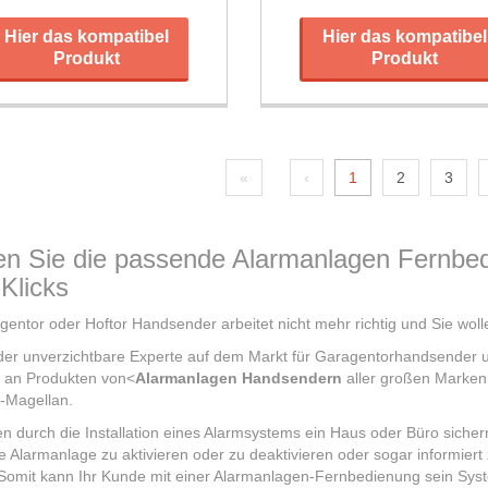
Hier das kompatibel
Hier das kompatibel
Produkt
Produkt
«
‹
1
2
3
en Sie die passende Alarmanlagen Fernbedi
Klicks
gentor oder Hoftor Handsender arbeitet nicht mehr richtig und Sie wolle
der unverzichtbare Experte auf dem Markt für Garagentorhandsender u
 an Produkten von<
Alarmanlagen Handsendern
aller großen Marken
-Magellan.
en durch die Installation eines Alarmsystems ein Haus oder Büro siche
e Alarmanlage zu aktivieren oder zu deaktivieren oder sogar informiert
 Somit kann Ihr Kunde mit einer Alarmanlagen-Fernbedienung sein Sys