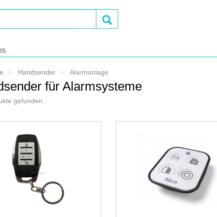
OK
ns
te
Handsender
Alarmanlage
sender für Alarmsysteme
ukte gefunden