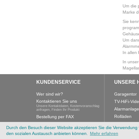
Um die
Marke d
Sie kenn
program
Gehäuse
Um dann
Alarmme
In allen
In unse
Magella
KUNDENSERVICE
UNSERE 
Wer sind wir?
Garagentor
Kontaktieren Sie uns
TV-HiFi-Vid
Unsere Kontaktdaten, Kostenvoranschlag
Alarmanlag
anfragen, Finden Ihr Produkt
Rolläden
Bestellung per FAX
Klimaanlage
Schutz persönlicher Daten
Durch den Besuch dieser Website akzeptieren Sie die Verwendung v
AGBs
den sozialen Austausch anbieten können.
Mehr erfahren