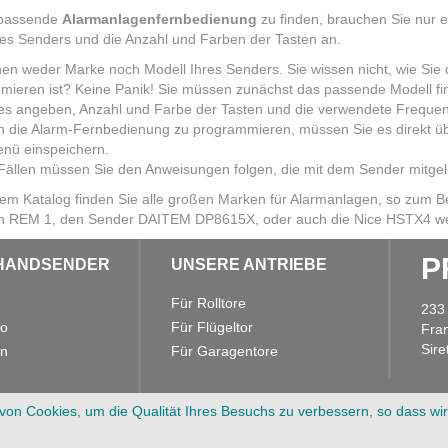
 passende
Alarmanlagenfernbedienung
zu finden, brauchen Sie nur e
es Senders und die Anzahl und Farben der Tasten an.
en weder Marke noch Modell Ihres Senders. Sie wissen nicht, wie Sie
mieren ist? Keine Panik! Sie müssen zunächst das passende Modell fi
s angeben, Anzahl und Farbe der Tasten und die verwendete Frequenz 
 die Alarm-Fernbedienung zu programmieren, müssen Sie es direkt übe
nü einspeichern.
 Fällen müssen Sie den Anweisungen folgen, die mit dem Sender mitge
rem Katalog finden Sie alle großen Marken für Alarmanlagen, so zum 
n REM 1, den Sender DAITEM DP8615X, oder auch die Nice HSTX4 werde
P
HANDSENDER
UNSERE ANTRIEBE
Für Rolltore
233
eo
Für Flügeltor
Fra
Sir
en
Für Garagentore
n
on Cookies, um die Qualität Ihres Besuchs zu verbessern, so dass wi