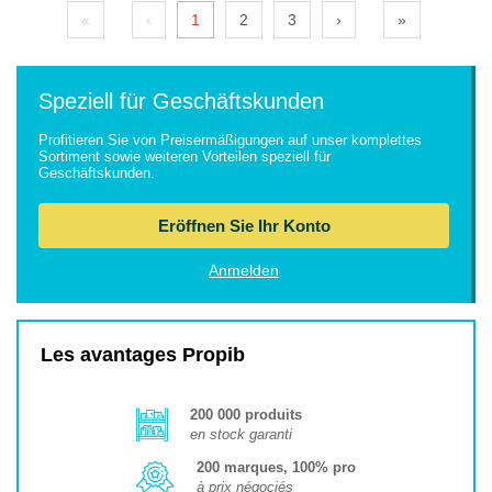
«
‹
1
2
3
›
»
Speziell für Geschäftskunden
Profitieren Sie von Preisermäßigungen auf unser komplettes
Sortiment sowie weiteren Vorteilen speziell für
Geschäftskunden.
Eröffnen Sie Ihr Konto
Anmelden
Les avantages Propib
200 000 produits
en stock garanti
200 marques, 100% pro
à prix négociés