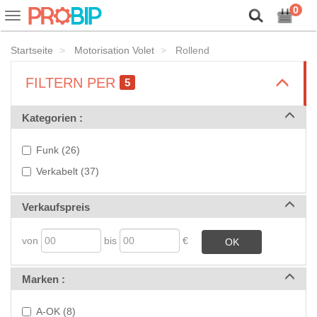
Lassen Sie uns unsere Cookies vorstellen!
0
Ein-
oder
Ausblenden
Startseite
Motorisation Volet
Rollend
der
Navigationsleiste
>
FILTERN PER
5
>
Kategorien :
Funk (26)
Verkabelt (37)
>
Verkaufspreis
von
bis
€
OK
>
Marken :
A-OK (8)