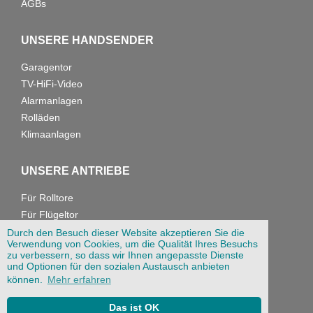
AGBs
UNSERE HANDSENDER
Garagentor
TV-HiFi-Video
Alarmanlagen
Rolläden
Klimaanlagen
UNSERE ANTRIEBE
Für Rolltore
Für Flügeltor
Für Garagentore
Durch den Besuch dieser Website akzeptieren Sie die
Verwendung von Cookies, um die Qualität Ihres Besuchs
zu verbessern, so dass wir Ihnen angepasste Dienste
PROBIP
und Optionen für den sozialen Austausch anbieten
können.
Mehr erfahren
233 rue Étienne Marcel 93100 MONTREUIL, Frankreich
Das ist OK