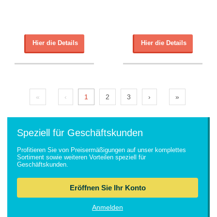
Hier die Details
Hier die Details
«
‹
1
2
3
›
»
Speziell für Geschäftskunden
Profitieren Sie von Preisermäßigungen auf unser komplettes
Sortiment sowie weiteren Vorteilen speziell für
Geschäftskunden.
Eröffnen Sie Ihr Konto
Anmelden