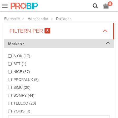
Lassen Sie uns unsere Cookies vorstellen!
0
Ein-
oder
Ausblenden
Startseite
Handsender
Rollladen
der
Navigationsleiste
>
FILTERN PER
5
>
Marken :
A-OK (17)
BFT (1)
NICE (37)
PROFALUX (5)
SIMU (20)
SOMFY (44)
TELECO (20)
YOKIS (4)