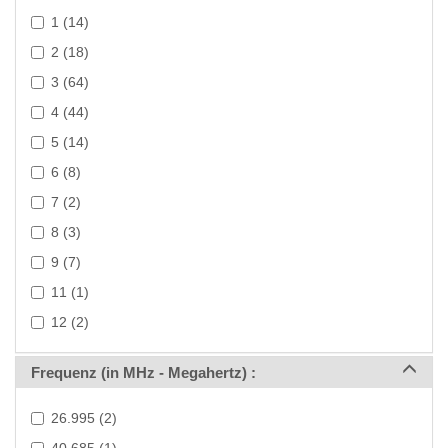
1 (14)
2 (18)
3 (64)
4 (44)
5 (14)
6 (8)
7 (2)
8 (3)
9 (7)
11 (1)
12 (2)
>
Frequenz (in MHz - Megahertz) :
26.995 (2)