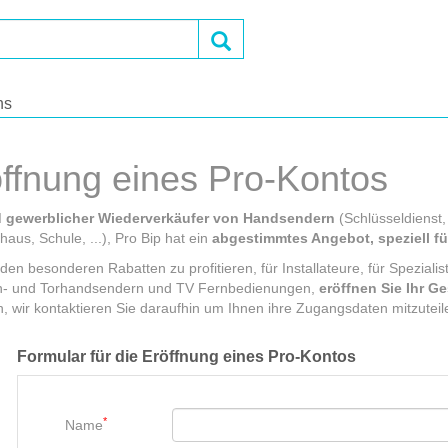
OK
ns
ffnung eines Pro-Kontos
d gewerblicher Wiederverkäufer von Handsendern
(Schlüsseldienst, 
aus, Schule, ...), Pro Bip hat ein
abgestimmtes Angebot, speziell fü
en besonderen Rabatten zu profitieren, für Installateure, für Speziali
- und Torhandsendern und TV Fernbedienungen,
eröffnen Sie Ihr G
n, wir kontaktieren Sie daraufhin um Ihnen ihre Zugangsdaten mitzuteil
Formular für die Eröffnung eines Pro-Kontos
*
Name