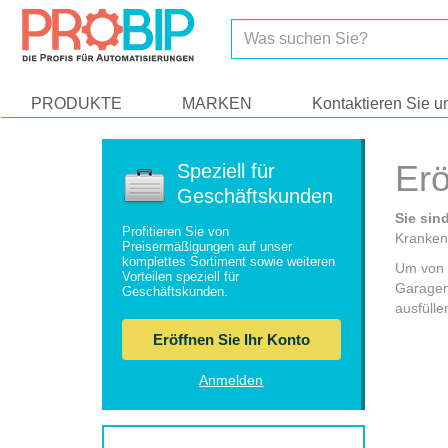
Lassen Sie uns unsere Cookies vorstellen!
PRODUKTE
MARKEN
Kontaktieren Sie u
Erö
Speziell für
Geschäftskunden
Sie sin
Profitieren Sie von
Krankenh
Preisermäßigungen auf unser
komplettes Sortiment sowie weiteren
Um von d
Vorteilen speziell für
Garagen
Geschäftskunden.
ausfülle
Eröffnen Sie Ihr Konto
Anmelden