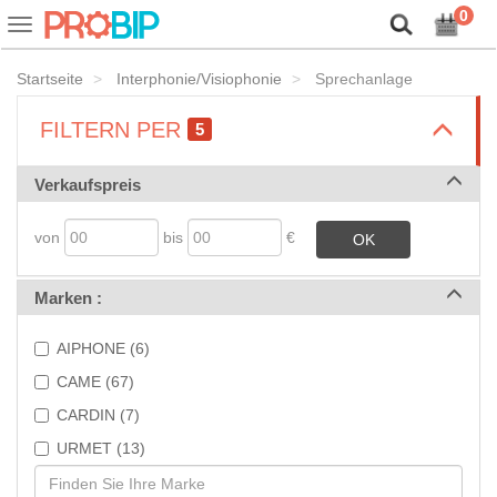
Lassen Sie uns unsere Cookies vorstellen!
0
Ein-
oder
Ausblenden
Startseite
Interphonie/Visiophonie
Sprechanlage
der
Navigationsleiste
>
FILTERN PER
5
>
Verkaufspreis
von
bis
€
OK
>
Marken :
AIPHONE (6)
CAME (67)
CARDIN (7)
URMET (13)