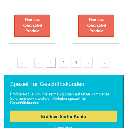
Hier das
Hier das
kompatibel
kompatibel
Produkt
Produkt
«
‹
1
2
3
›
»
Speziell für Geschäftskunden
Profitieren Sie von Preisermäßigungen auf unser komplettes
Sortiment sowie weiteren Vorteilen speziell für
Geschäftskunden.
Eröffnen Sie Ihr Konto
Anmelden