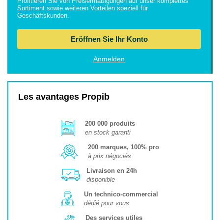
Profitieren Sie von Preisermäßigungen auf unser komplettes
Sortiment sowie weiteren Vorteilen speziell für
Geschäftskunden.
Eröffnen Sie Ihr Konto
Anmelden
Les avantages Propib
200 000 produits
en stock garanti
200 marques, 100% pro
à prix négociés
Livraison en 24h
disponible
Un technico-commercial
dédié pour vous
Des services utiles