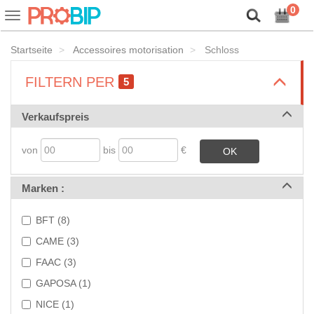
Lassen Sie uns unsere Cookies vorstellen!
0
Ein-
oder
Ausblenden
Startseite
Accessoires motorisation
Schloss
der
Navigationsleiste
>
FILTERN PER
5
>
Verkaufspreis
von
bis
€
OK
>
Marken :
BFT (8)
CAME (3)
FAAC (3)
GAPOSA (1)
NICE (1)