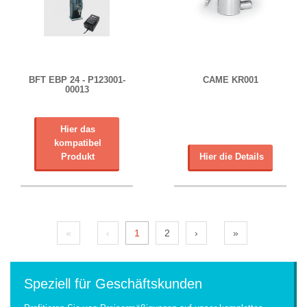
BFT EBP 24 - P123001-
CAME KR001
00013
Hier das
kompatibel
Produkt
Hier die Details
«
‹
1
2
›
»
Speziell für Geschäftskunden