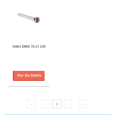
SIMU DMI6 70-17 230
Hier die Details
«
‹
1
›
»