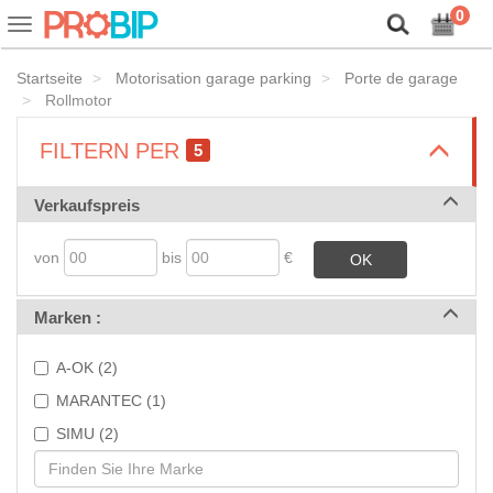
Lassen Sie uns unsere Cookies vorstellen!
0
Ein-
oder
Ausblenden
Startseite
Motorisation garage parking
Porte de garage
der
Rollmotor
Navigationsleiste
>
FILTERN PER
5
>
Verkaufspreis
von
bis
€
OK
>
Marken :
A-OK (2)
MARANTEC (1)
SIMU (2)