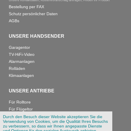
Unsere Kontaktdaten, Kostenvoranschlag anfragen, Finden Ihr Produkt
Bestellung per FAX
Schutz persönlicher Daten
AGBs
UNSERE HANDSENDER
Garagentor
TV-HiFi-Video
Alarmanlagen
Rolläden
Klimaanlagen
UNSERE ANTRIEBE
Für Rolltore
Für Flügeltor
Für Garagentore
Durch den Besuch dieser Website akzeptieren Sie die
Verwendung von Cookies, um die Qualität Ihres Besuchs
zu verbessern, so dass wir Ihnen angepasste Dienste
und Optionen für den sozialen Austausch anbieten