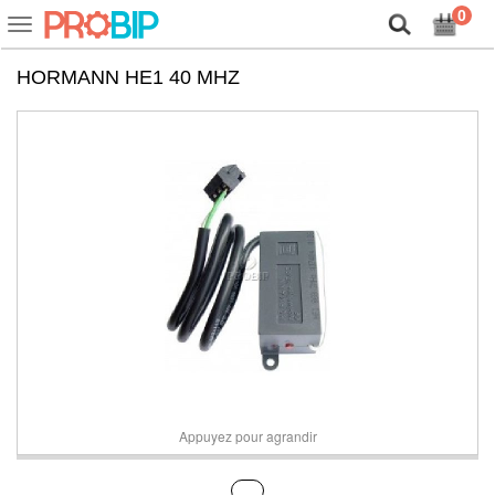
Lassen Sie uns unsere Cookies vorstellen!
0
Ein-
oder
Ausblenden
HORMANN HE1 40 MHZ
der
Navigationsleiste
Appuyez pour agrandir