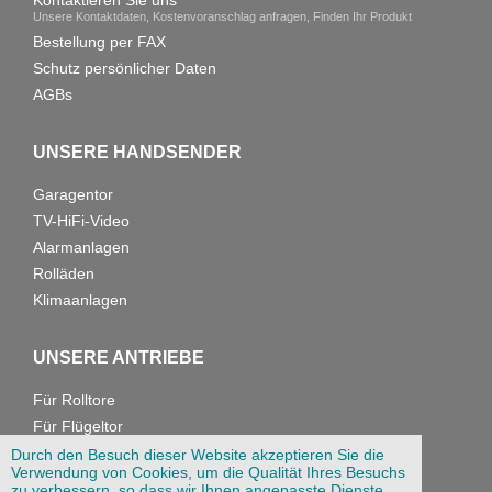
Kontaktieren Sie uns
Unsere Kontaktdaten, Kostenvoranschlag anfragen, Finden Ihr Produkt
Bestellung per FAX
Schutz persönlicher Daten
AGBs
UNSERE HANDSENDER
Garagentor
TV-HiFi-Video
Alarmanlagen
Rolläden
Klimaanlagen
UNSERE ANTRIEBE
Für Rolltore
Für Flügeltor
Für Garagentore
Durch den Besuch dieser Website akzeptieren Sie die
Verwendung von Cookies, um die Qualität Ihres Besuchs
zu verbessern, so dass wir Ihnen angepasste Dienste