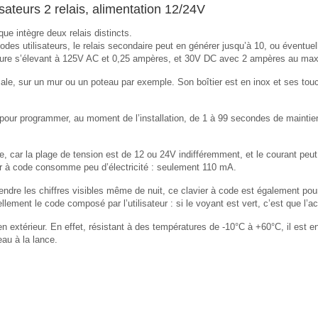
ateurs 2 relais, alimentation 12/24V
e intègre deux relais distincts.
codes utilisateurs, le relais secondaire peut en générer jusqu’à 10, ou éventue
oupure s’élevant à 125V AC et 0,25 ampères, et 30V DC avec 2 ampères au m
ale, sur un mur ou un poteau par exemple. Son boîtier est en inox et ses tou
e pour programmer, au moment de l’installation, de 1 à 99 secondes de maintie
te, car la plage de tension est de 12 ou 24V indifféremment, et le courant peut
avier à code consomme peu d’électricité : seulement 110 mA.
 rendre les chiffres visibles même de nuit, ce clavier à code est également po
llement le code composé par l’utilisateur : si le voyant est vert, c’est que l’
 extérieur. En effet, résistant à des températures de -10°C à +60°C, il est en 
eau à la lance.