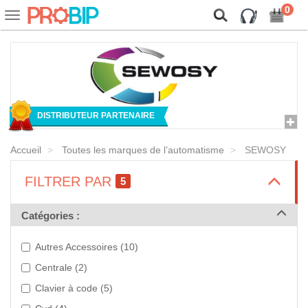
On vous présente nos cookies !
0
Voir
ou
cacher
la
navigation
DISTRIBUTEUR PARTENAIRE
Accueil
Toutes les marques de l’automatisme
SEWOSY
>
FILTRER PAR
5
>
Catégories :
Autres Accessoires (10)
Centrale (2)
Clavier à code (5)