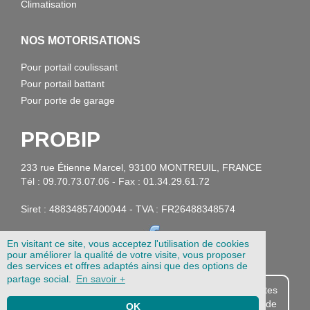
Climatisation
NOS MOTORISATIONS
Pour portail coulissant
Pour portail battant
Pour porte de garage
PROBIP
233 rue Étienne Marcel, 93100 MONTREUIL, FRANCE
Tél : 09.70.73.07.06 - Fax : 01.34.29.61.72
Siret : 48834857400044 - TVA : FR26488348574
En visitant ce site, vous acceptez l'utilisation de cookies
pour améliorer la qualité de votre visite, vous proposer
des services et offres adaptés ainsi que des options de
partage social.
En savoir +
Probip.com est destiné aux professionnels. Si vous êtes
particulier, vous pouvez acheter vos télécommandes de
OK