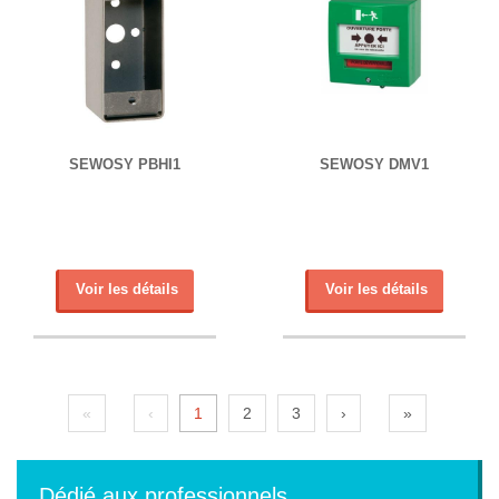
SEWOSY PBHI1
SEWOSY DMV1
Voir les détails
Voir les détails
«
‹
1
2
3
›
»
Dédié aux professionnels