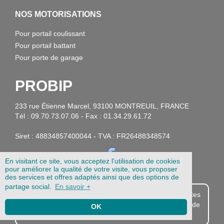
NOS MOTORISATIONS
Pour portail coulissant
Pour portail battant
Pour porte de garage
PROBIP
233 rue Étienne Marcel, 93100 MONTREUIL, FRANCE
Tél : 09.70.73.07.06 - Fax : 01.34.29.61.72
Siret : 48834857400044 - TVA : FR26488348574
En visitant ce site, vous acceptez l'utilisation de cookies
pour améliorer la qualité de votre visite, vous proposer
des services et offres adaptés ainsi que des options de
partage social.
En savoir +
Probip.com est destiné aux professionnels. Si vous êtes
particulier, vous pouvez acheter vos télécommandes de
OK
portail et garage sur
1001Télécommandes.com