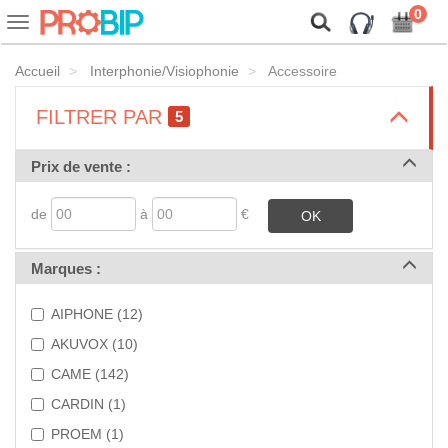
On vous présente nos cookies !
0
Voir
ou
cacher
Accueil
Interphonie/Visiophonie
Accessoire
la
navigation
>
FILTRER PAR
5
>
Prix de vente :
de
à
€
OK
>
Marques :
AIPHONE (12)
AKUVOX (10)
CAME (142)
CARDIN (1)
PROEM (1)