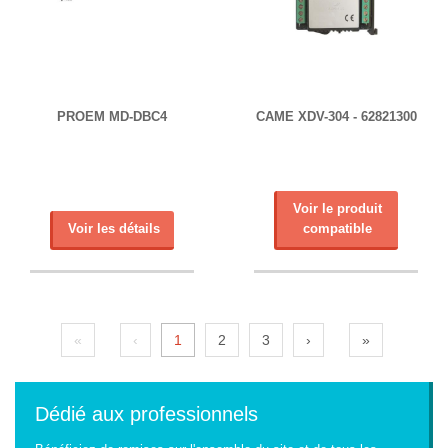
PROEM MD-DBC4
CAME XDV-304 - 62821300
Voir le produit
Voir les détails
compatible
«
‹
1
2
3
›
»
Dédié aux professionnels