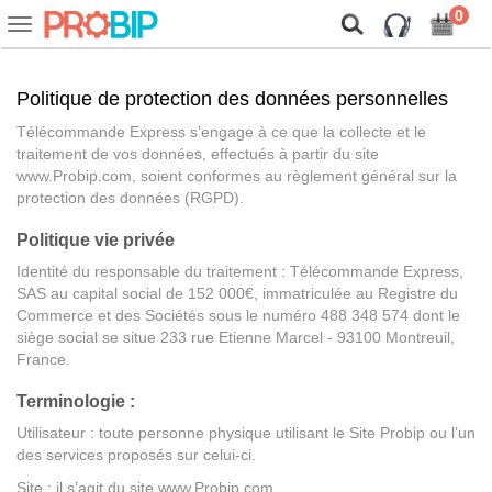
On vous présente nos cookies !
0
Voir
ou
cacher
la
Politique de protection des données personnelles
navigation
Télécommande Express s’engage à ce que la collecte et le
traitement de vos données, effectués à partir du site
www.Probip.com, soient conformes au règlement général sur la
protection des données (RGPD).
Politique vie privée
Identité du responsable du traitement : Télécommande Express,
SAS au capital social de 152 000€, immatriculée au Registre du
Commerce et des Sociétés sous le numéro 488 348 574 dont le
siège social se situe 233 rue Etienne Marcel - 93100 Montreuil,
France.
Terminologie :
Utilisateur : toute personne physique utilisant le Site Probip ou l’un
des services proposés sur celui-ci.
Site : il s’agit du site www.Probip.com.