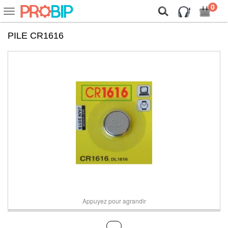
On vous présente nos cookies !
0
Voir
ou
cacher
PILE CR1616
la
navigation
Appuyez pour agrandir