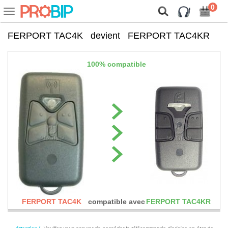
On vous présente nos cookies !
0
Voir
ou
cacher
FERPORT TAC4K
devient
FERPORT TAC4KR
la
navigation
100% compatible
FERPORT TAC4K
compatible avec
FERPORT TAC4KR