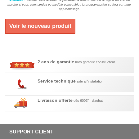
Attention !
Veuillez vous assurer de posséder la télécommande d'origine en état de
marche si vous commandez ce modèle compatible : la programmation se fera par auto-
apprentissage.
Voir le nouveau produit
2 ans de garantie
hors garantie constructeur
Service technique
aide à l'installation
Livraison offerte
HT
dès 600€
d'achat
SUPPORT CLIENT