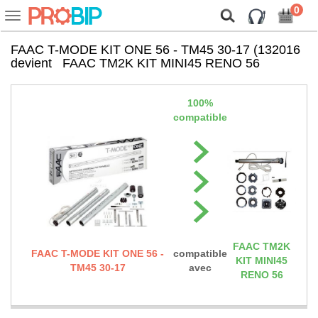
On vous présente nos cookies !
0
Voir
ou
cacher
FAAC T-MODE KIT ONE 56 - TM45 30-17 (132016
la
devient
FAAC TM2K KIT MINI45 RENO 56
navigation
100%
compatible
FAAC TM2K
FAAC T-MODE KIT ONE 56 -
compatible
KIT MINI45
TM45 30-17
avec
RENO 56