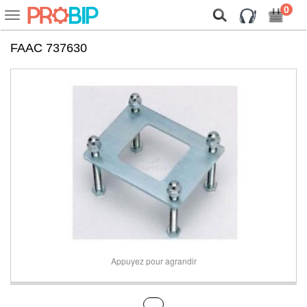
On vous présente nos cookies !
0
Voir
ou
cacher
FAAC 737630
la
navigation
Appuyez pour agrandir