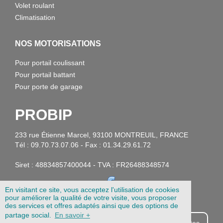
Volet roulant
Climatisation
NOS MOTORISATIONS
Pour portail coulissant
Pour portail battant
Pour porte de garage
PROBIP
233 rue Étienne Marcel, 93100 MONTREUIL, FRANCE
Tél : 09.70.73.07.06 - Fax : 01.34.29.61.72
Siret : 48834857400044 - TVA : FR26488348574
En visitant ce site, vous acceptez l'utilisation de cookies
pour améliorer la qualité de votre visite, vous proposer
des services et offres adaptés ainsi que des options de
partage social.
En savoir +