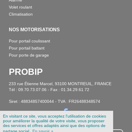
Alarme
Volet roulant
Climatisation
NOS MOTORISATIONS
Pour portail coulissant
Pour portail battant
Pour porte de garage
PROBIP
233 rue Étienne Marcel, 93100 MONTREUIL, FRANCE
Tél : 09.70.73.07.06 - Fax : 01.34.29.61.72
Siret : 48834857400044 - TVA : FR26488348574
En visitant ce site, vous acceptez l'utilisation de cookies
pour améliorer la qualité de votre visite, vous proposer
des services et offres adaptés ainsi que des options de
partage social.
En savoir +