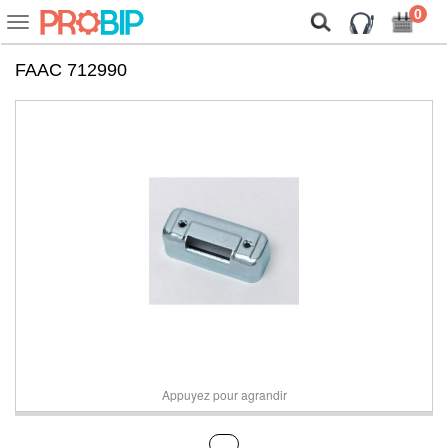
On vous présente nos cookies !
0
Voir
ou
cacher
FAAC 712990
la
navigation
Appuyez pour agrandir