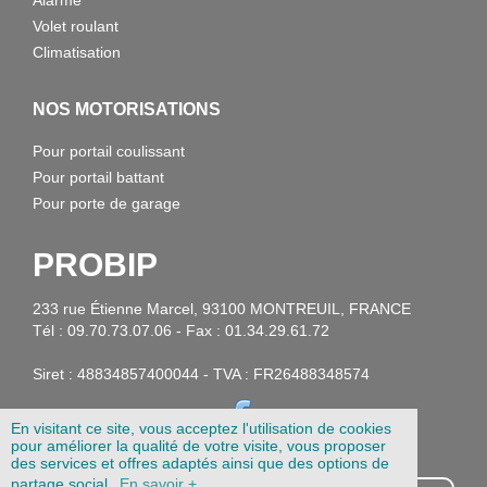
Alarme
Volet roulant
Climatisation
NOS MOTORISATIONS
Pour portail coulissant
Pour portail battant
Pour porte de garage
PROBIP
233 rue Étienne Marcel, 93100 MONTREUIL, FRANCE
Tél : 09.70.73.07.06 - Fax : 01.34.29.61.72
Siret : 48834857400044 - TVA : FR26488348574
En visitant ce site, vous acceptez l'utilisation de cookies
pour améliorer la qualité de votre visite, vous proposer
des services et offres adaptés ainsi que des options de
partage social.
En savoir +