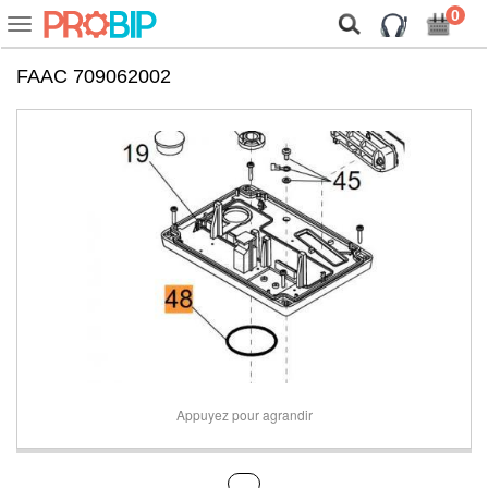
On vous présente nos cookies !
0
Voir
ou
cacher
FAAC 709062002
la
navigation
Appuyez pour agrandir