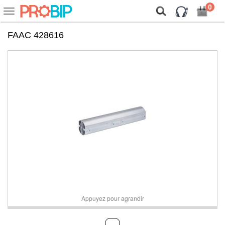
On vous présente nos cookies !
0
Voir
ou
cacher
FAAC 428616
la
navigation
Appuyez pour agrandir