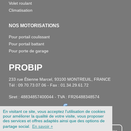
Volet roulant
Climatisation
NOS MOTORISATIONS
Pour portail coulissant
Pour portail battant
Pour porte de garage
PROBIP
233 rue Étienne Marcel, 93100 MONTREUIL, FRANCE
Tél : 09.70.73.07.06 - Fax : 01.34.29.61.72
Siret : 48834857400044 - TVA : FR26488348574
En visitant ce site, vous acceptez l'utilisation de cookies
pour améliorer la qualité de votre visite, vous proposer
des services et offres adaptés ainsi que des options de
partage social.
En savoir +