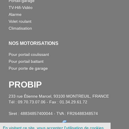
Portail-garage
TV-Hifi-Vidéo
Alarme
Volet roulant
Climatisation
NOS MOTORISATIONS
Pour portail coulissant
Pour portail battant
Pour porte de garage
PROBIP
233 rue Étienne Marcel, 93100 MONTREUIL, FRANCE
Tél : 09.70.73.07.06 - Fax : 01.34.29.61.72
Siret : 48834857400044 - TVA : FR26488348574
En visitant ce site, vous acceptez l'utilisation de cookies