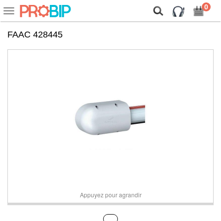
On vous présente nos cookies !
0
Voir
ou
cacher
FAAC 428445
la
navigation
Appuyez pour agrandir