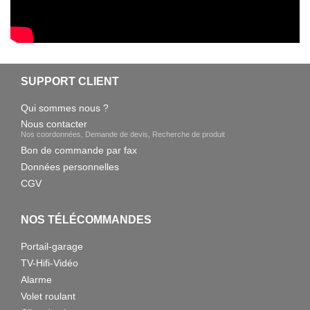
SUPPORT CLIENT
Qui sommes nous ?
Nous contacter
Nos coordonnées, Demande de devis, Recherche de produit
Bon de commande par fax
Données personnelles
CGV
NOS TÉLÉCOMMANDES
Portail-garage
TV-Hifi-Vidéo
Alarme
Volet roulant