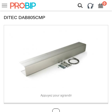
On vous présente nos cookies !
0
Voir
ou
cacher
DITEC DAB805CMP
la
navigation
Appuyez pour agrandir