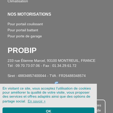
Climatisation
NOS MOTORISATIONS
Pour portail coulissant
Pour portail battant
Pour porte de garage
PROBIP
233 rue Étienne Marcel, 93100 MONTREUIL, FRANCE
Tél : 09.70.73.07.06 - Fax : 01.34.29.61.72
Siret : 48834857400044 - TVA : FR26488348574
En visitant ce site, vous acceptez l'utilisation de cookies
pour améliorer la qualité de votre visite, vous proposer
des services et offres adaptés ainsi que des options de
partage social.
En savoir +
Probip.com est destiné aux professionnels. Si vous êtes
particulier, vous pouvez acheter vos télécommandes de
OK