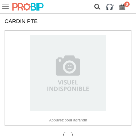
On vous présente nos cookies !
0
Voir
ou
cacher
CARDIN PTE
la
navigation
Appuyez pour agrandir