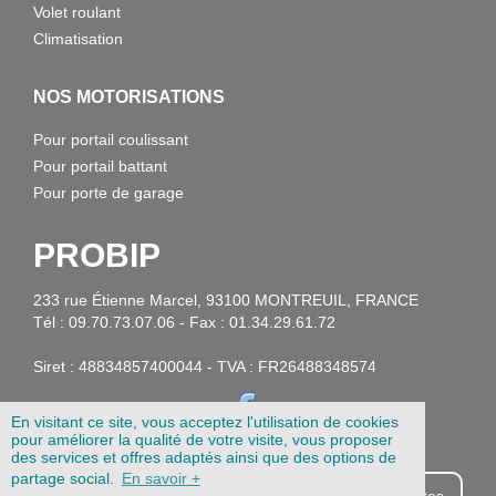
Volet roulant
Climatisation
NOS MOTORISATIONS
Pour portail coulissant
Pour portail battant
Pour porte de garage
PROBIP
233 rue Étienne Marcel, 93100 MONTREUIL, FRANCE
Tél : 09.70.73.07.06 - Fax : 01.34.29.61.72
Siret : 48834857400044 - TVA : FR26488348574
En visitant ce site, vous acceptez l'utilisation de cookies
pour améliorer la qualité de votre visite, vous proposer
des services et offres adaptés ainsi que des options de
partage social.
En savoir +