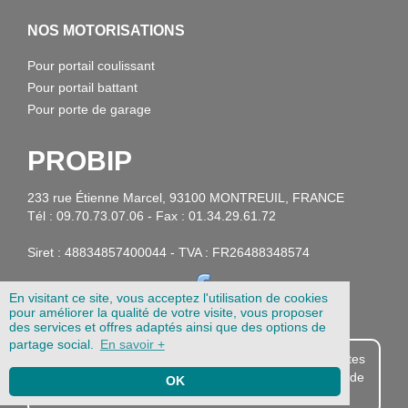
NOS MOTORISATIONS
Pour portail coulissant
Pour portail battant
Pour porte de garage
PROBIP
233 rue Étienne Marcel, 93100 MONTREUIL, FRANCE
Tél : 09.70.73.07.06 - Fax : 01.34.29.61.72
Siret : 48834857400044 - TVA : FR26488348574
En visitant ce site, vous acceptez l'utilisation de cookies
pour améliorer la qualité de votre visite, vous proposer
des services et offres adaptés ainsi que des options de
partage social.
En savoir +
Probip.com est destiné aux professionnels. Si vous êtes
particulier, vous pouvez acheter vos télécommandes de
OK
portail et garage sur
1001Télécommandes.com