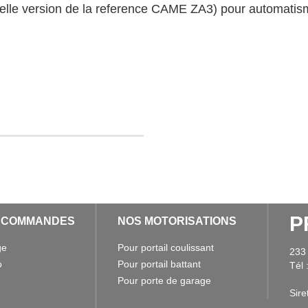
lle version de la reference CAME ZA3) pour automat
P
ÉCOMMANDES
NOS MOTORISATIONS
ge
Pour portail coulissant
233
o
Pour portail battant
Tél 
Pour porte de garage
Sir