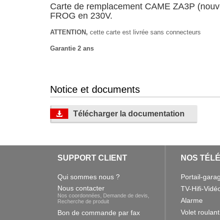
Carte de remplacement CAME ZA3P (nouve
FROG en 230V.
ATTENTION,
cette carte est livrée sans connecteurs
Garantie 2 ans
Notice et documents
Télécharger la documentation
SUPPORT CLIENT
NOS TÉL
Qui sommes nous ?
Portail-gara
Nous contacter
TV-Hifi-Vidé
Nos coordonnées, Demande de devis,
Alarme
Recherche de produit
Volet roulant
Bon de commande par fax