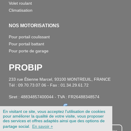
Volet roulant
Climatisation
NOS MOTORISATIONS
Pour portail coulissant
Pour portail battant
Pour porte de garage
PROBIP
233 rue Étienne Marcel, 93100 MONTREUIL, FRANCE
Tél : 09.70.73.07.06 - Fax : 01.34.29.61.72
Siret : 48834857400044 - TVA : FR26488348574
En visitant ce site, vous acceptez l'utilisation de cookies
pour améliorer la qualité de votre visite, vous proposer
des services et offres adaptés ainsi que des options de
partage social.
En savoir +