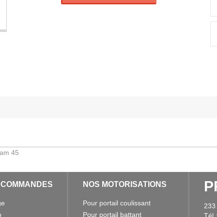
iam 45
P
ÉCOMMANDES
NOS MOTORISATIONS
ge
Pour portail coulissant
233
o
Pour portail battant
Tél 