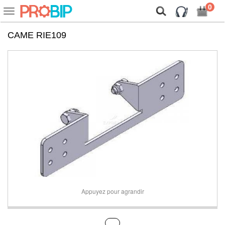
On vous présente nos cookies !
0
Voir
ou
cacher
CAME RIE109
la
navigation
Appuyez pour agrandir