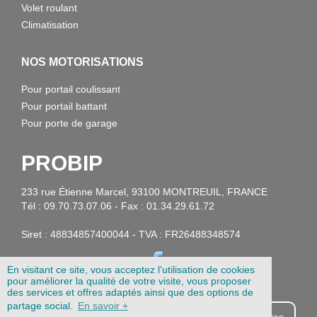
Volet roulant
Climatisation
NOS MOTORISATIONS
Pour portail coulissant
Pour portail battant
Pour porte de garage
PROBIP
233 rue Étienne Marcel, 93100 MONTREUIL, FRANCE
Tél : 09.70.73.07.06 - Fax : 01.34.29.61.72
Siret : 48834857400044 - TVA : FR26488348574
En visitant ce site, vous acceptez l'utilisation de cookies
pour améliorer la qualité de votre visite, vous proposer
des services et offres adaptés ainsi que des options de
partage social.
En savoir +