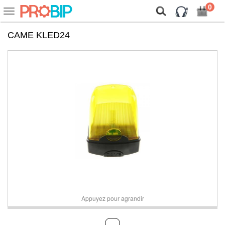
On vous présente nos cookies !
0
Voir
ou
cacher
CAME KLED24
la
navigation
Appuyez pour agrandir