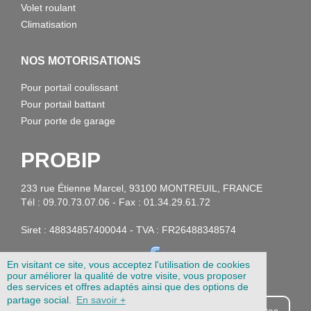
Volet roulant
Climatisation
NOS MOTORISATIONS
Pour portail coulissant
Pour portail battant
Pour porte de garage
PROBIP
233 rue Étienne Marcel, 93100 MONTREUIL, FRANCE
Tél : 09.70.73.07.06 - Fax : 01.34.29.61.72
Siret : 48834857400044 - TVA : FR26488348574
En visitant ce site, vous acceptez l'utilisation de cookies
pour améliorer la qualité de votre visite, vous proposer
des services et offres adaptés ainsi que des options de
partage social.
En savoir +