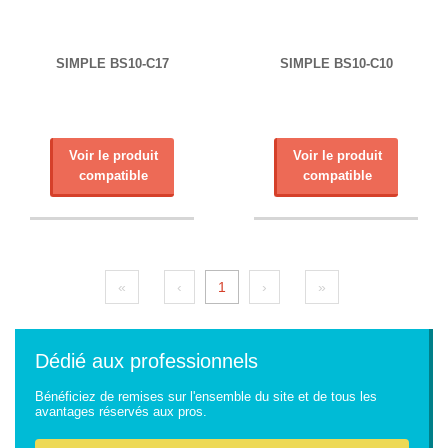
SIMPLE BS10-C17
SIMPLE BS10-C10
Voir le produit
Voir le produit
compatible
compatible
«
‹
1
›
»
Dédié aux professionnels
Bénéficiez de remises sur l'ensemble du site et de tous les
avantages réservés aux pros.