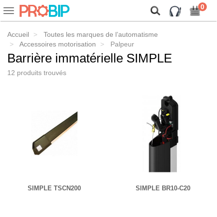
On vous présente nos cookies !
0
Voir
ou
cacher
Accueil
Toutes les marques de l’automatisme
la
Accessoires motorisation
Palpeur
navigation
Barrière immatérielle SIMPLE
12 produits trouvés
SIMPLE TSCN200
SIMPLE BR10-C20